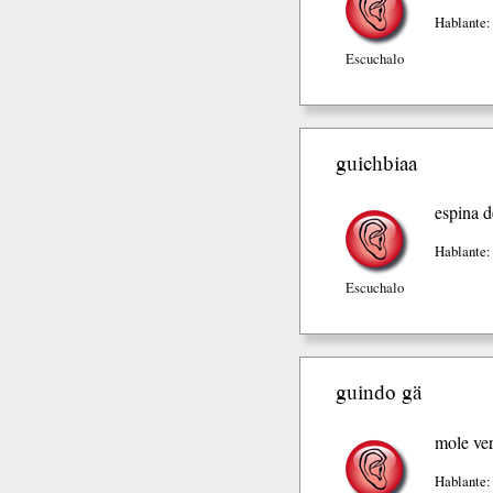
Hablante:
Escuchalo
guichbiaa
espina d
Hablante:
Escuchalo
guindo gä
mole ve
Hablante: