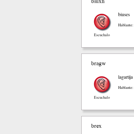
biuxh
biuses
Hablante:
Escuchalo
bragw
lagartija
Hablante:
Escuchalo
brex