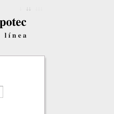
↓
↓↓
↓↓↓
potec
 línea