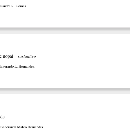
 Sandra R. Gómez
e nopal
sustantivo
 Everardo L. Hernandez
rde
 Beneranda Mateo Hernandez