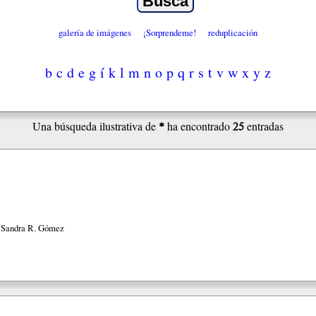
galería de imágenes
¡Sorprendeme!
reduplicación
b
c
d
e
g
í
k
l
m
n
o
p
q
r
s
t
v
w
x
y
z
*
25
Una búsqueda ilustrativa de
ha encontrado
entradas
 Sandra R. Gómez