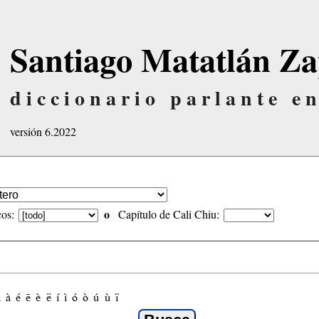
Santiago Matatlán Za
diccionario parlante en
versión 6.2022
o
os:
Capítulo de Cali Chiu:
ã
à
é
ẽ
è
ë
í
ì
ó
ò
ú
ù
ï