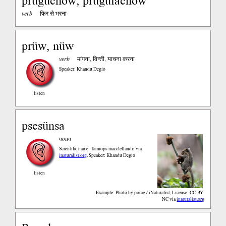
prüguchow, prügulachow
verb
फिर से भरना
prüw, nüw
verb
मांगना, विन्ती, याचना करना
Speaker: Khandu Degio
listen
psesünsa
noun
Scientific name: Tamiops macclellandii
via
inaturalist.org
,
Speaker: Khandu Degio
listen
Example: Photo by porag / iNaturalist, License: CC-BY-
NC
via
inaturalist.org