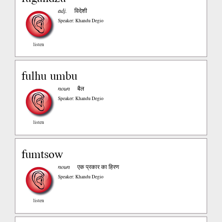
adj.
विदेशी
Speaker: Khandu Degio
listen
fulhu umbu
noun
बैल
Speaker: Khandu Degio
listen
fumtsow
noun
एक प्रकार का हिरण
Speaker: Khandu Degio
listen