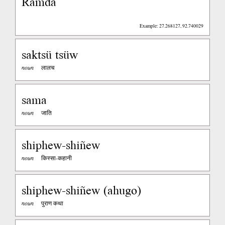
Ramda
Example: 27.268127, 92.740029
saktsü tsüw
noun
लालच
sama
noun
जाति
shiphew-shiñew
noun
किस्सा-कहानी
shiphew-shiñew (ahugo)
noun
पुराण कथा