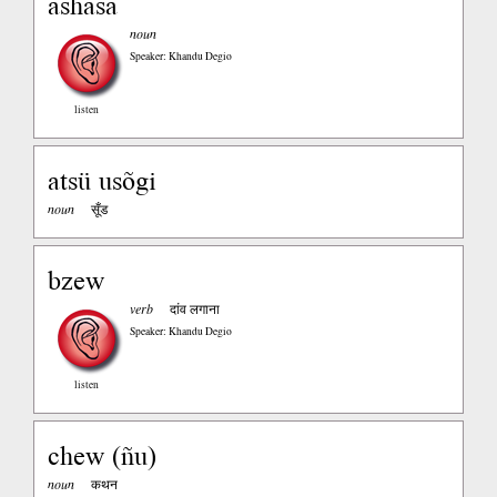
ashasa
noun
Speaker: Khandu Degio
listen
atsü usõgi
noun
सूँड
bzew
verb
दांव लगाना
Speaker: Khandu Degio
listen
chew (ñu)
noun
कथन