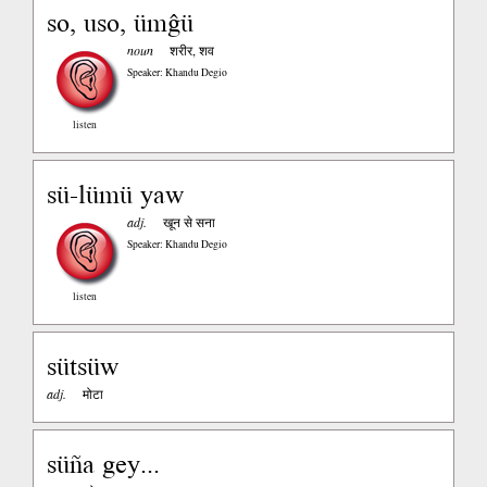
so, uso, ümĝü
noun
शरीर, शव
Speaker: Khandu Degio
listen
sü-lümü yaw
adj.
खून से सना
Speaker: Khandu Degio
listen
sütsüw
adj.
मोटा
süña gey...