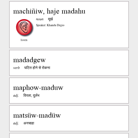
machiñiw, haje madahu
noun
मूर्ख
Speaker: Khandu Degio
listen
madadgew
verb
घटित होने से रोकना
maphow-maduw
adj.
विरला, दुर्लभ
matsüw-madüw
adj.
अनचाहा