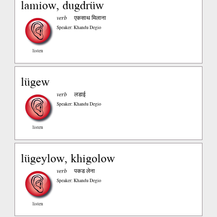
lamiow, dugdrüw
verb
एकसाथ मिलाना
Speaker: Khandu Degio
listen
lügew
verb
लडाई
Speaker: Khandu Degio
listen
lügeylow, khigolow
verb
पकड लेना
Speaker: Khandu Degio
listen