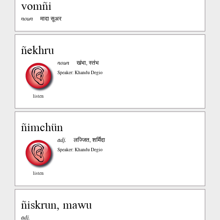
vomñi
noun
मादा सूअर
ñekhru
noun
खंभा, स्तंभ
Speaker: Khandu Degio
listen
ñimchün
adj.
लज्जित, शर्मिंदा
Speaker: Khandu Degio
listen
ñiskrun, mawu
adj.