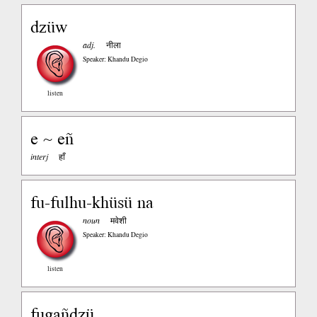
dzüw
adj.
नीला
Speaker: Khandu Degio
listen
e ~ eñ
interj
हाँ
fu-fulhu-khüsü na
noun
मवेशी
Speaker: Khandu Degio
listen
fugañdzü