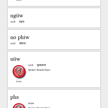
ngüw
verb
पढना
no phiw
verb
जोतना
nüw
verb
फुसलाना
Speaker: Khandu Degio
listen
pha
noun
Speaker: Khandu Degio