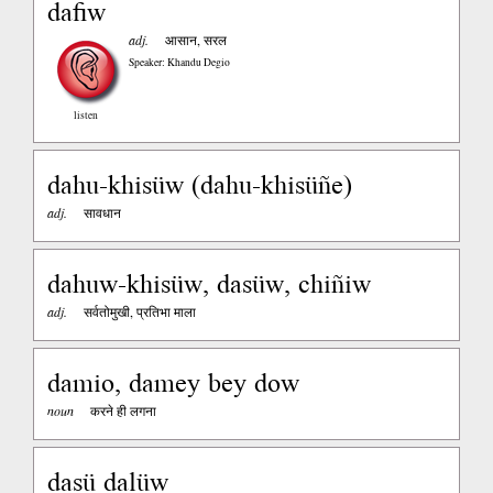
dafiw
adj.
आसान, सरल
Speaker: Khandu Degio
listen
dahu-khisüw (dahu-khisüñe)
adj.
सावधान
dahuw-khisüw, dasüw, chiñiw
adj.
सर्वतोमुखी, प्रतिभा माला
damio, damey bey dow
noun
करने ही लगना
dasü dalüw