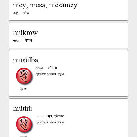
mey, mesa, mesamey
adj.
थोडा
mükrow
noun
पेशाब
müsülba
noun
कोयला
Speaker: Khandu Degio
listen
müthü
noun
भूत, प्रेतात्मा
Speaker: Khandu Degio
listen