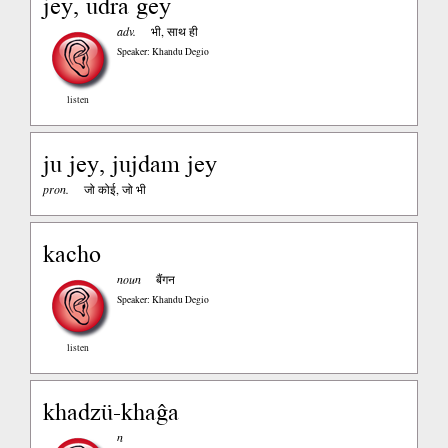
jey, udra gey
adv.
भी, साथ ही
Speaker: Khandu Degio
listen
ju jey, jujdam jey
pron.
जो कोई, जो भी
kacho
noun
बैंगन
Speaker: Khandu Degio
listen
khadzü-khaĝa
n