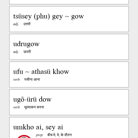
tsüsey (phu) gey ~ gow
adj.
उत्तरी
udrugow
adj.
ऊपरी
ufu ~ athasü khow
verb
पसीना आना
ugõ-ürü dow
verb
मूल्याकन करना
umkho ai, sey ai
prep
बीच मे, मे, के दौरान