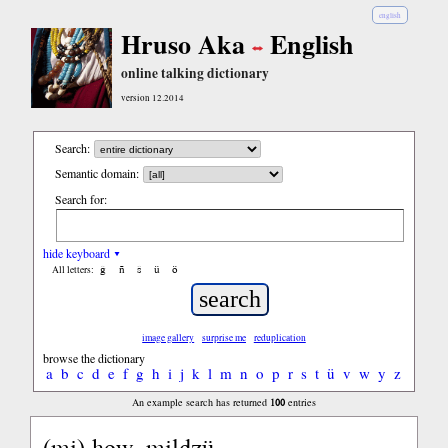
english
Hruso Aka
English
online talking dictionary
version 12.2014
Search:
Semantic domain:
Search for:
hide keyboard ▾
ĝ
ñ
ŝ
ü
ö
All letters:
image gallery
surprise me
reduplication
browse the dictionary
a
b
c
d
e
f
g
h
i
j
k
l
m
n
o
p
r
s
t
ü
v
w
y
z
100
An example search has returned
entries
(mi) how, mildzü