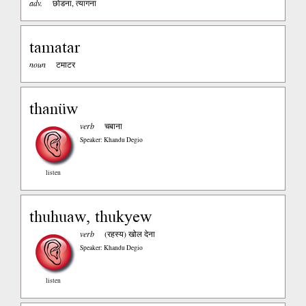
adv.
छोडना, त्यागना
tamatar
noun
टमाटर
thanüw
verb
चबाना
Speaker: Khandu Degio
listen
thuhuaw, thukyew
verb
(रहस्य) खोल देना
Speaker: Khandu Degio
listen