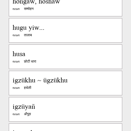
hoñgaw, hoshaw
noun
सम्मोहन
hugu yiw...
noun
तालाब
husa
noun
छोटी धारा
igzükhu ~ ügzükhu
noun
हथेली
igzüyañ
noun
अँगूठा