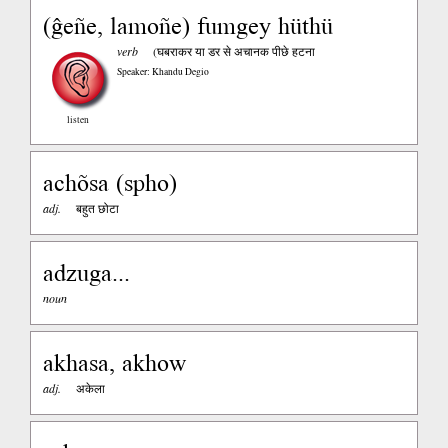
(ĝeñe, lamoñe) fumgey hüthü
verb
(घबराकर या डर से अचानक पीछे हटना
Speaker: Khandu Degio
listen
achõsa (spho)
adj.
बहुत छोटा
adzuga...
noun
akhasa, akhow
adj.
अकेला