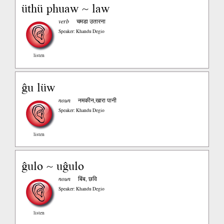
üthü phuaw ~ law
verb
चमडा उतारना
Speaker: Khandu Degio
listen
ĝu lüw
noun
नमकीन,खारा पानी
Speaker: Khandu Degio
listen
ĝulo ~ uĝulo
noun
बिंब, छवि
Speaker: Khandu Degio
listen